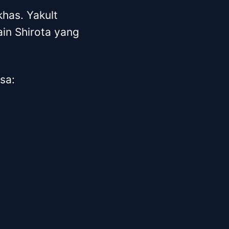
has. Yakult
ain Shirota yang
sa: