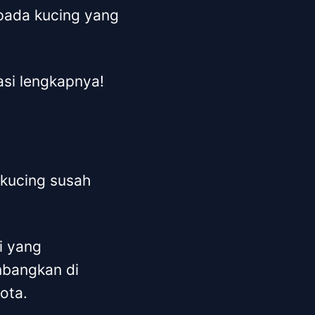
 pada kucing yang
asi lengkapnya!
 kucing susah
i yang
embangkan di
ota.