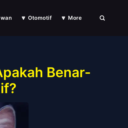
ewan
🔽 Otomotif
🔽 More
Apakah Benar-
if?