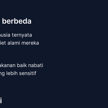
a berbeda
usia ternyata
diet alami mereka
kanan baik nabati
 lebih sensitif
i