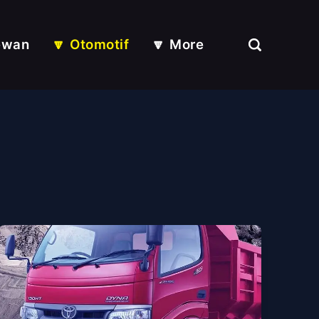
ewan
🔽 Otomotif
🔽 More