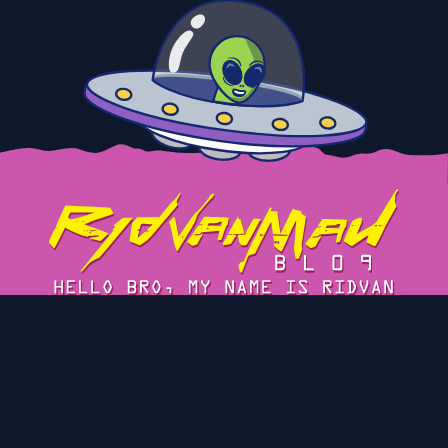
Tentang
Cerita
Blog Arsip
Privacy Policy
Kontak
© 2023 Ridvan Maulana's Blog