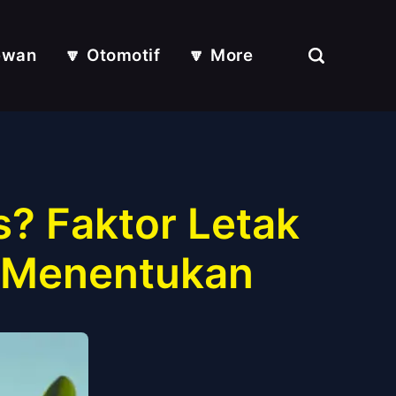
ewan
🔽 Otomotif
🔽 More
s? Faktor Letak
g Menentukan