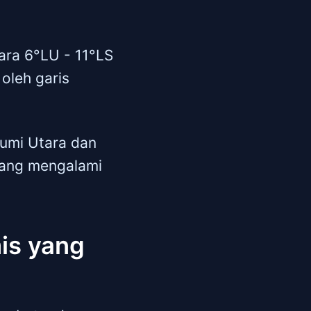
tara 6°LU - 11°LS
 oleh garis
Bumi Utara dan
 yang mengalami
is yang