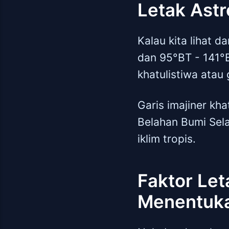
Letak Ast
Kalau kita lihat d
dan 95°BT - 141°B
khatulistiwa atau 
Garis imajiner kh
Belahan Bumi Sela
iklim tropis.
Faktor Let
Menentuka