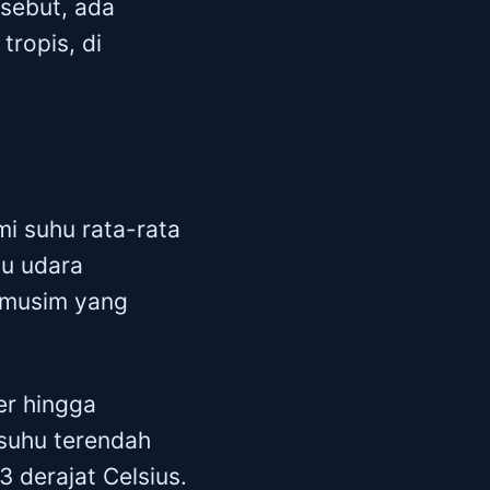
rsebut, ada
ropis, di
mi suhu rata-rata
hu udara
n musim yang
er hingga
suhu terendah
 derajat Celsius.