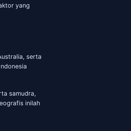
faktor yang
ustralia, serta
Indonesia
erta samudra,
ografis inilah