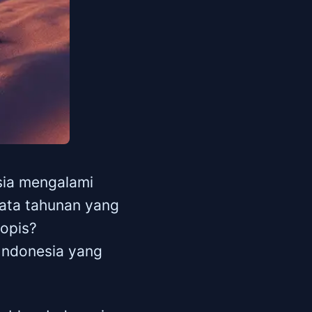
esia mengalami
rata tahunan yang
ropis?
 Indonesia yang