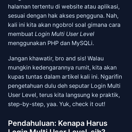
halaman tertentu di website atau aplikasi,
sesuai dengan hak akses pengguna. Nah,
kali ini kita akan ngobrol soal gimana cara
membuat
Login Multi User Level
menggunakan PHP dan MySQLi.
Jangan khawatir, bro and sis! Walau
mungkin kedengarannya rumit, kita akan
kupas tuntas dalam artikel kali ini. Ngarifin
pengetahuan dulu deh seputar Login Multi
User Level, terus kita langsung ke praktik,
step-by-step, yaa. Yuk, check it out!
Pendahuluan: Kenapa Harus
Login Multi User Level, sih?