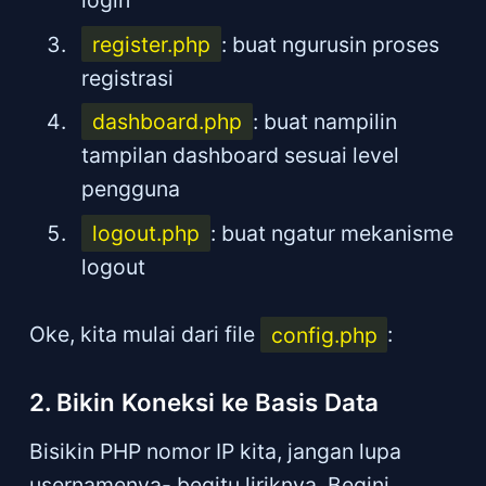
register.php
: buat ngurusin proses
registrasi
dashboard.php
: buat nampilin
tampilan dashboard sesuai level
pengguna
logout.php
: buat ngatur mekanisme
logout
Oke, kita mulai dari file
config.php
:
2. Bikin Koneksi ke Basis Data
Bisikin PHP nomor IP kita, jangan lupa
usernamenya- begitu liriknya. Begini