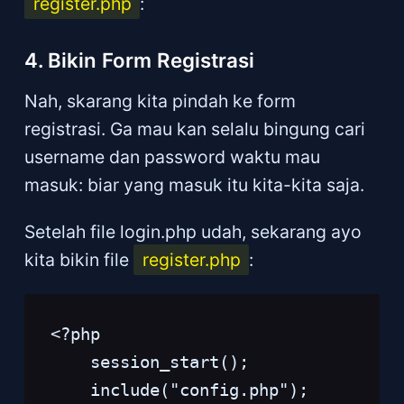
register.php
:
4. Bikin Form Registrasi
Nah, skarang kita pindah ke form
registrasi. Ga mau kan selalu bingung cari
username dan password waktu mau
masuk: biar yang masuk itu kita-kita saja.
Setelah file login.php udah, sekarang ayo
kita bikin file
register.php
:
<?php
    session_start();
    include("config.php");