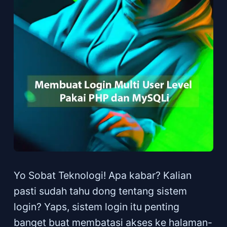
Yo Sobat Teknologi! Apa kabar? Kalian
pasti sudah tahu dong tentang sistem
login? Yaps, sistem login itu penting
banget buat membatasi akses ke halaman-