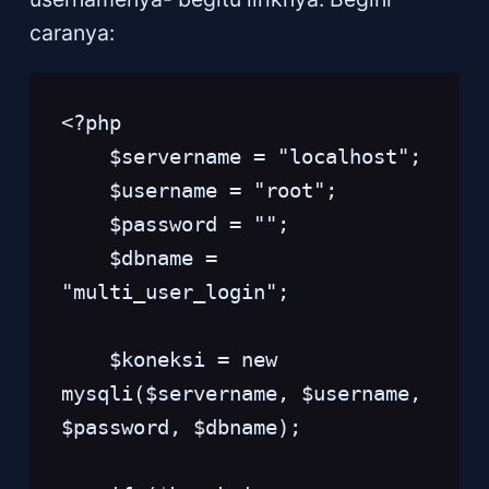
caranya:
<?php
    $servername = "localhost";
    $username = "root";
    $password = "";
    $dbname = 
"multi_user_login";
    $koneksi = new 
mysqli($servername, $username, 
$password, $dbname);