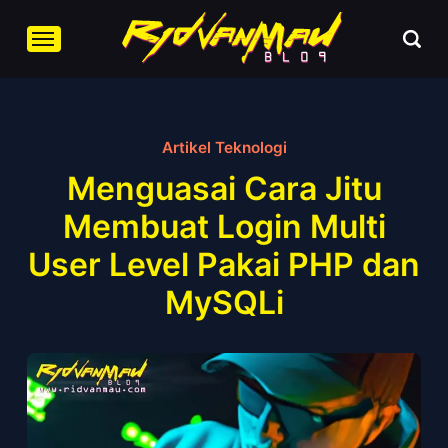
Artikel Teknologi
Menguasai Cara Jitu
Membuat Login Multi
User Level Pakai PHP dan
MySQLi