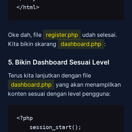
</html>
Oke dah, file
register.php
udah selesai.
Kita bikin skarang
dashboard.php
:
5. Bikin Dashboard Sesuai Level
Terus kita lanjutkan dengan file
dashboard.php
yang akan menampilkan
konten sesuai dengan level pengguna:
<?php
    session_start();