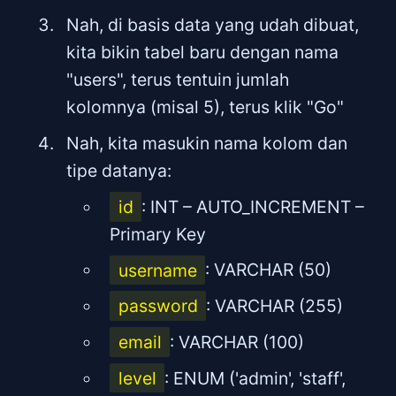
Nah, di basis data yang udah dibuat,
kita bikin tabel baru dengan nama
"users", terus tentuin jumlah
kolomnya (misal 5), terus klik "Go"
Nah, kita masukin nama kolom dan
tipe datanya:
id
: INT – AUTO_INCREMENT –
Primary Key
username
: VARCHAR (50)
password
: VARCHAR (255)
email
: VARCHAR (100)
level
: ENUM ('admin', 'staff',