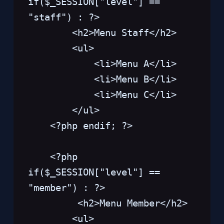
if($_SESSION["level"] == 
"staff") : ?>
        <h2>Menu Staff</h2>
        <ul>
            <li>Menu A</li>
            <li>Menu B</li>
            <li>Menu C</li>
        </ul>
    <?php endif; ?>
    <?php 
if($_SESSION["level"] == 
"member") : ?>
         <h2>Menu Member</h2>
        <ul>