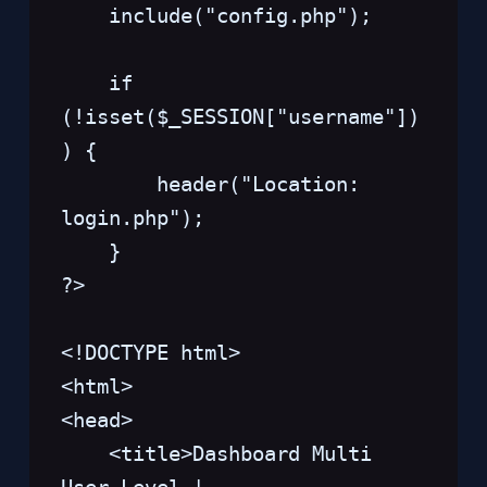
    include("config.php");
    if 
(!isset($_SESSION["username"])
) {
        header("Location: 
login.php");
    }
?>
<!DOCTYPE html>
<html>
<head>
    <title>Dashboard Multi 