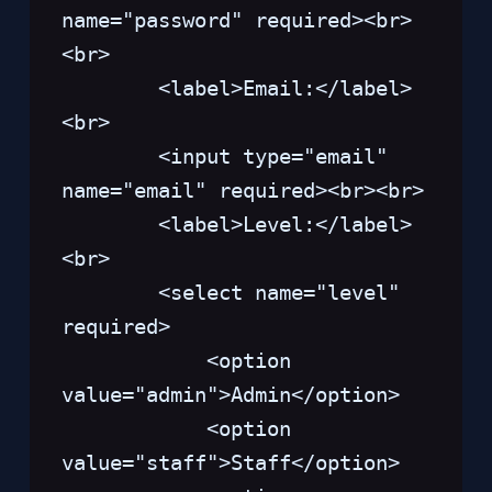
name="password" required><br>
<br>
        <label>Email:</label>
<br>
        <input type="email" 
name="email" required><br><br>
        <label>Level:</label>
<br>
        <select name="level" 
required>
            <option 
value="admin">Admin</option>
            <option 
value="staff">Staff</option>