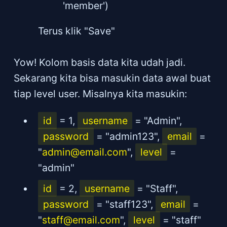
'member')
Terus klik "Save"
Yow! Kolom basis data kita udah jadi.
Sekarang kita bisa masukin data awal buat
tiap level user. Misalnya kita masukin:
id
= 1,
username
= "Admin",
password
= "admin123",
email
=
"
admin@email.com
",
level
=
"admin"
id
= 2,
username
= "Staff",
password
= "staff123",
email
=
"
staff@email.com
",
level
= "staff"