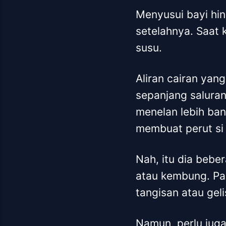
Menyusui bayi hin
setelahnya. Saat 
susu.
Aliran cairan yan
sepanjang salura
menelan lebih ban
membuat perut si
Nah, itu dia bebe
atau kembung. Pad
tangisan atau gel
Namun, perlu juga