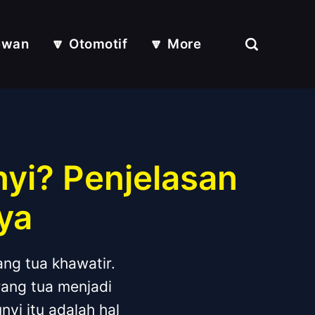
ewan
🔽 Otomotif
🔽 More
yi? Penjelasan
ya
ang tua khawatir.
orang tua menjadi
yi itu adalah hal