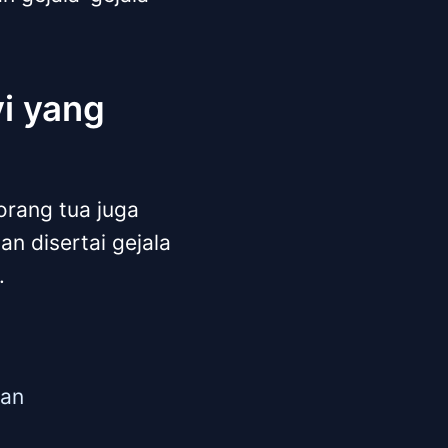
i yang
orang tua juga
an disertai gejala
.
han