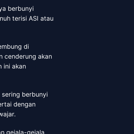
ya berbunyi
uh terisi ASI atau
lembung di
an cenderung akan
 ini akan
 sering berbunyi
ertai dengan
wajar.
n gejala-gejala