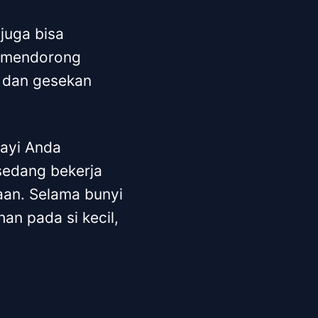
juga bisa
k mendorong
n dan gesekan
bayi Anda
 sedang bekerja
aan. Selama bunyi
han pada si kecil,