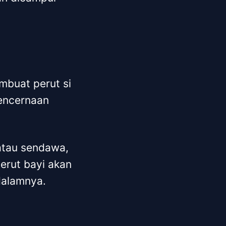
mbuat perut si
pencernaan
 atau sendawa,
erut bayi akan
dalamnya.