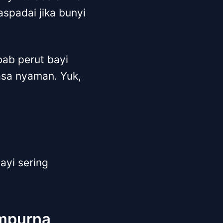
aspadai jika bunyi
bab perut bayi
asa nyaman. Yuk,
ayi sering
empurna