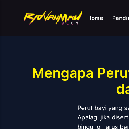
Home
Pendi
Mengapa Perut
d
Perut bayi yang s
Apalagi jika diser
bingung harus ber