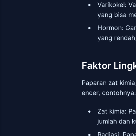
Varikokel: V
yang bisa me
Hormon: Gan
yang rendah,
Faktor Lin
Paparan zat kimia
encer, contohnya:
Zat kimia: P
jumlah dan k
Radiasi: Pap