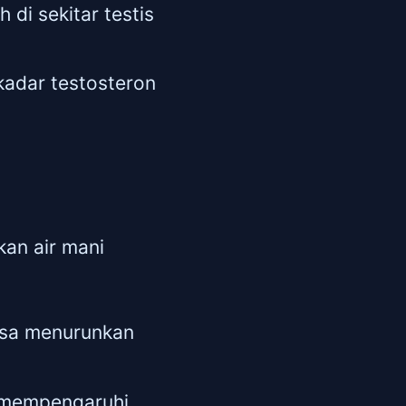
di sekitar testis
adar testosteron
kan air mani
bisa menurunkan
sa mempengaruhi