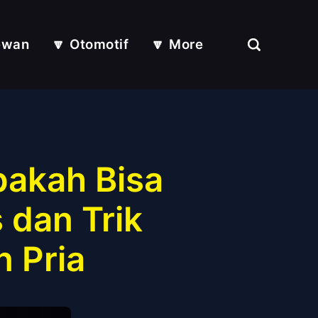
ewan
🔽 Otomotif
🔽 More
pakah Bisa
 dan Trik
 Pria