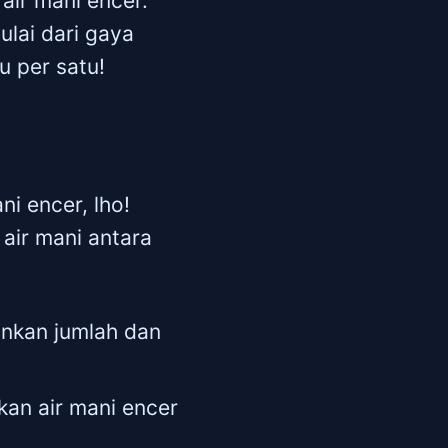
ir mani encer.
lai dari gaya
u per satu!
i encer, lho!
air mani antara
nkan jumlah dan
kan air mani encer