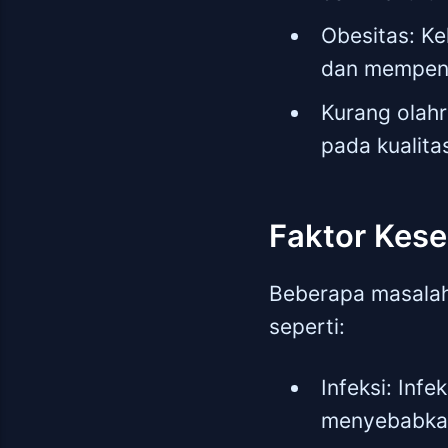
Obesitas: K
dan mempenga
Kurang olahr
pada kualita
Faktor Kes
Beberapa masalah 
seperti:
Infeksi: Infe
menyebabkan