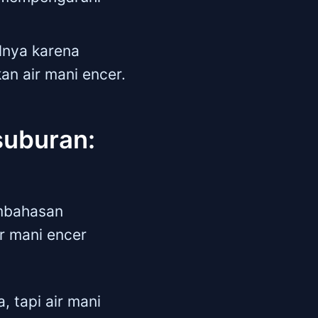
alnya karena
n air mani encer.
suburan:
embahasan
r mani encer
 tapi air mani