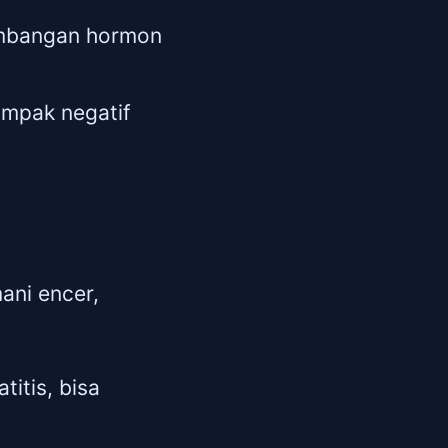
imbangan hormon
dampak negatif
ani encer,
titis, bisa