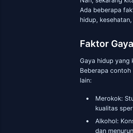
Nah, sekarang ki
Ada beberapa fakt
hidup, kesehatan, 
Faktor Gay
Gaya hidup yang k
Beberapa contoh g
lain:
Merokok: St
kualitas spe
Alkohol: Kon
dan menurun