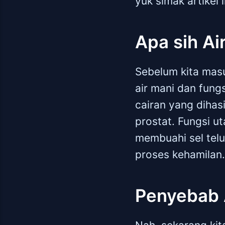
yuk simak artikel 
Apa sih Ai
Sebelum kita mas
air mani dan fung
cairan yang dihasi
prostat. Fungsi u
membuahi sel telu
proses kehamilan.
Penyebab A