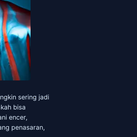
gkin sering jadi
akah bisa
ni encer,
ang penasaran,