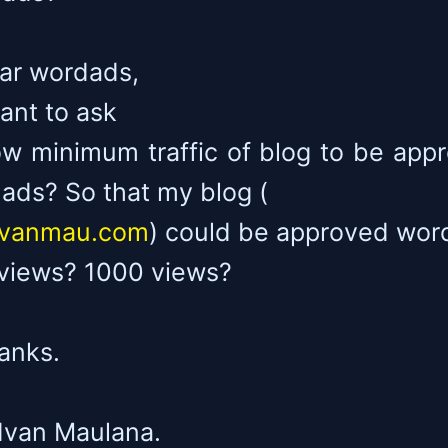
ar wordads,
want to ask
w minimum traffic of blog to be app
ads? So that my blog (
dvanmau.com
) could be approved wor
views? 1000 views?
anks.
dvan Maulana.