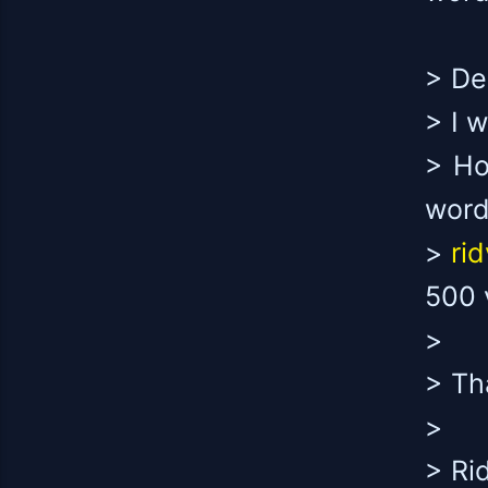
> De
> I 
> Ho
word
>
ri
500 
>
> Th
>
> Ri