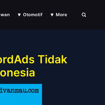
ewan
🔽 Otomotif
🔽 More
ordAds Tidak
donesia