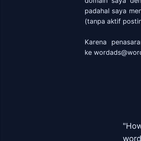
domain saya den
padahal saya men
(tanpa aktif posti
Karena penasara
ke
wordads@word
"How
word