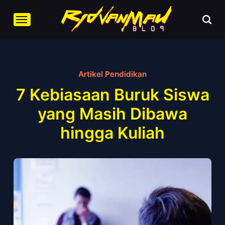
Artikel Pendidikan
7 Kebiasaan Buruk Siswa
yang Masih Dibawa
hingga Kuliah