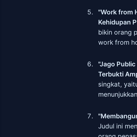
"Work from 
Kehidupan P
bikin orang 
work from h
"Jago Public
Terbukti Am
singkat, yait
menunjukkan
"Membangun 
Judul ini me
orang penas