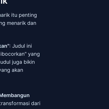
ik
rik itu penting
ang menarik dan
kan"
: Judul ini
dibocorkan" yang
udul juga bikin
 yang akan
ah Membangun
 transformasi dari