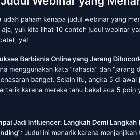
 Judul Webinar yang Menar
a udah paham kenapa judul webinar yang mena
aja, yuk kita lihat 10 contoh judul webinar y
catet, ya!
Sukses Berbisnis Online yang Jarang Dibocor
ena menggunakan kata "rahasia" dan "jarang 
enasaran banget. Selain itu, angka 5 di awal j
tertarik karena mereka tahu bakal ada 5 poin
ampai Jadi Influencer: Langkah Demi Langk
anding"
: Judul ini menarik karena menjanjikan