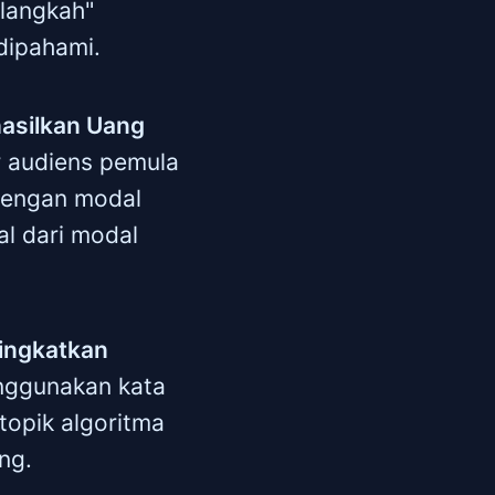
 langkah"
dipahami.
hasilkan Uang
r audiens pemula
 dengan modal
al dari modal
ingkatkan
enggunakan kata
 topik algoritma
ng.