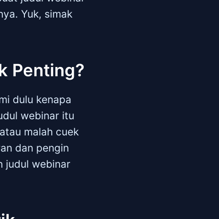
nya. Yuk, simak
k Penting?
mi dulu kenapa
udul webinar itu
n atau malah cuek
ran dan pengin
n judul webinar