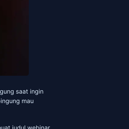
gung saat ingin
 bingung mau
buat judul webinar