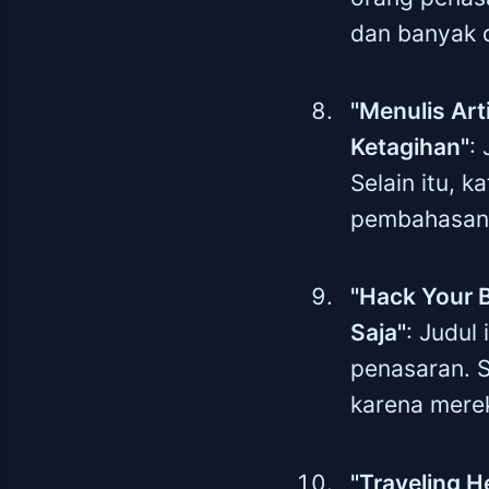
dan banyak d
"Menulis Art
Ketagihan"
:
Selain itu, 
pembahasan a
"Hack Your B
Saja"
: Judul
penasaran. Se
karena merek
"Traveling H