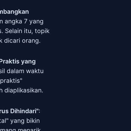
eimbangkan
an angka 7 yang
 Selain itu, topik
dicari orang.
Praktis yang
asil dalam waktu
 praktis"
diaplikasikan.
us Dihindari"
:
al" yang bikin
memang menarik