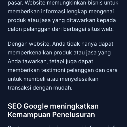
pasar. Website memungkinkan bisnis untuk
memberikan informasi lengkap mengenai
produk atau jasa yang ditawarkan kepada
calon pelanggan dari berbagai situs web.
Dengan website, Anda tidak hanya dapat
memperkenalkan produk atau jasa yang
Anda tawarkan, tetapi juga dapat
memberikan testimoni pelanggan dan cara
untuk membeli atau menyelesaikan
transaksi dengan mudah.
SEO Google meningkatkan
Kemampuan Penelusuran