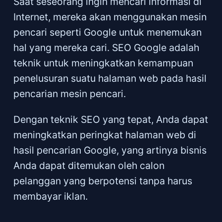
Saat seseorang ingin mencari informasi di
Internet, mereka akan menggunakan mesin
pencari seperti Google untuk menemukan
hal yang mereka cari. SEO Google adalah
teknik untuk meningkatkan kemampuan
penelusuran suatu halaman web pada hasil
pencarian mesin pencari.
Dengan teknik SEO yang tepat, Anda dapat
meningkatkan peringkat halaman web di
hasil pencarian Google, yang artinya bisnis
Anda dapat ditemukan oleh calon
pelanggan yang berpotensi tanpa harus
membayar iklan.