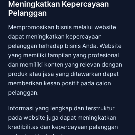
Meningkatkan Kepercayaan
Pelanggan
Mempromosikan bisnis melalui website
dapat meningkatkan kepercayaan
pelanggan terhadap bisnis Anda. Website
yang memiliki tampilan yang profesional
dan memiliki konten yang relevan dengan
produk atau jasa yang ditawarkan dapat
memberikan kesan positif pada calon
pelanggan.
Informasi yang lengkap dan terstruktur
pada website juga dapat meningkatkan
kredibilitas dan kepercayaan pelanggan