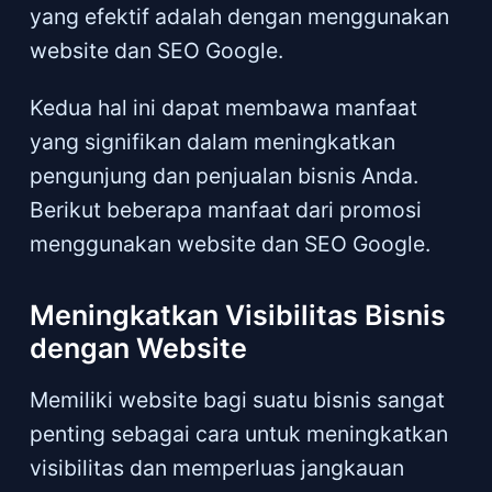
yang efektif adalah dengan menggunakan
website dan SEO Google.
Kedua hal ini dapat membawa manfaat
yang signifikan dalam meningkatkan
pengunjung dan penjualan bisnis Anda.
Berikut beberapa manfaat dari promosi
menggunakan website dan SEO Google.
Meningkatkan Visibilitas Bisnis
dengan Website
Memiliki website bagi suatu bisnis sangat
penting sebagai cara untuk meningkatkan
visibilitas dan memperluas jangkauan