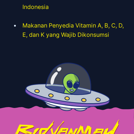
Indonesia
Makanan Penyedia Vitamin A, B, C, D,
E, dan K yang Wajib Dikonsumsi