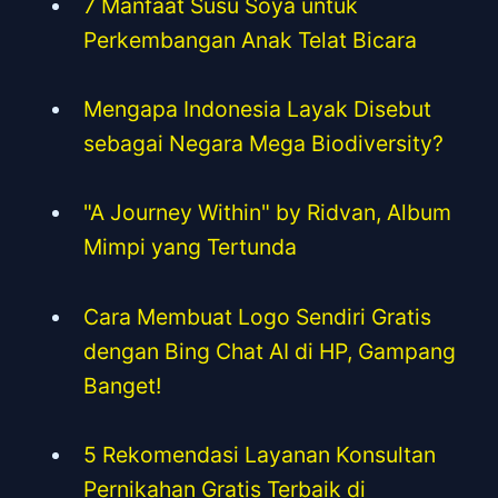
7 Manfaat Susu Soya untuk
Perkembangan Anak Telat Bicara
Mengapa Indonesia Layak Disebut
sebagai Negara Mega Biodiversity?
"A Journey Within" by Ridvan, Album
Mimpi yang Tertunda
Cara Membuat Logo Sendiri Gratis
dengan Bing Chat AI di HP, Gampang
Banget!
5 Rekomendasi Layanan Konsultan
Pernikahan Gratis Terbaik di