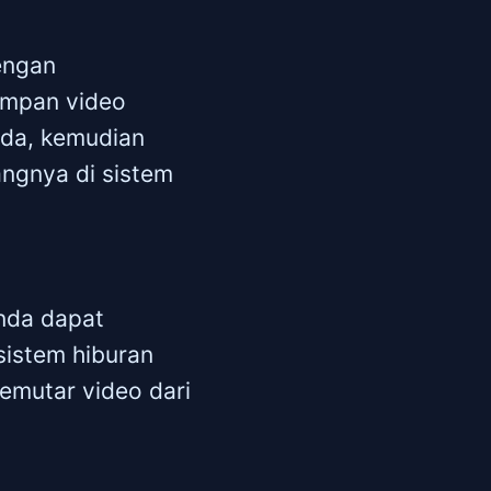
engan
impan video
nda, kemudian
ngnya di sistem
nda dapat
sistem hiburan
emutar video dari