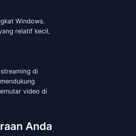
ngkat Windows.
ng relatif kecil,
streaming di
k mendukung
memutar video di
araan Anda