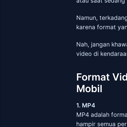
atau saat sedang
Namun, terkadang
karena format yan
Nah, jangan khawa
video di kendaraan
Format Vi
Mobil
1. MP4
MP4 adalah forma
hampir semua pera