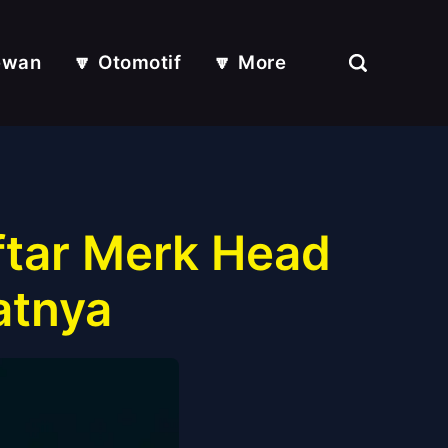
ewan
🔽 Otomotif
🔽 More
ftar Merk Head
atnya