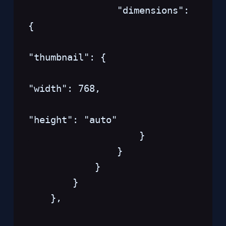
                "dimensions": 
{
"thumbnail": {
"width": 768,
"height": "auto"
                    }
                }
            }
        }
    },