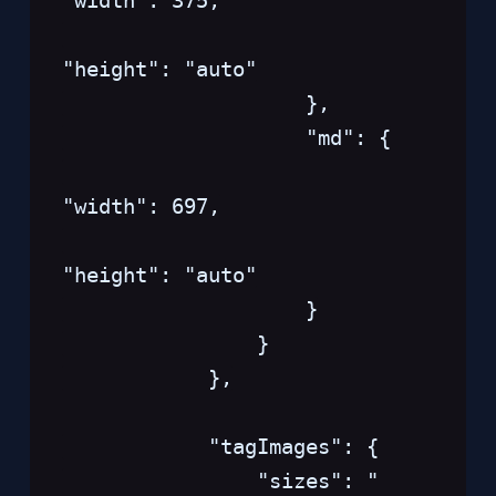
"width": 375,
"height": "auto"
                    },
                    "md": {
"width": 697,
"height": "auto"
                    }
                }
            },
            "tagImages": {
                "sizes": "