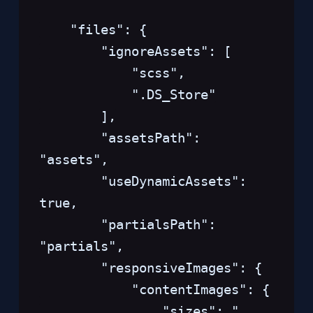
    "files": {
        "ignoreAssets": [
            "scss",
            ".DS_Store"
        ],
        "assetsPath": 
"assets",
        "useDynamicAssets": 
true,
        "partialsPath": 
"partials",
        "responsiveImages": {
            "contentImages": {
                "sizes": "