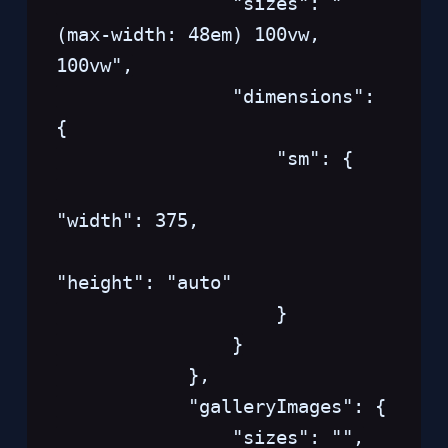
                "sizes": "
(max-width: 48em) 100vw, 
100vw",
                "dimensions": 
{
                    "sm": {
"width": 375,
"height": "auto"
                    }
                }
            },
            "galleryImages": {
                "sizes": "",