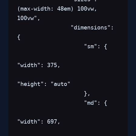
(max-width: 48em) 100vw, 
100vw",
                "dimensions": 
{
                    "sm": {
"width": 375,
"height": "auto"
                    },
                    "md": {
"width": 697,