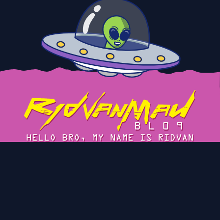
Tentang
Cerita
Blog Arsip
Privacy Policy
Kontak
© 2023 Ridvan Maulana's Blog