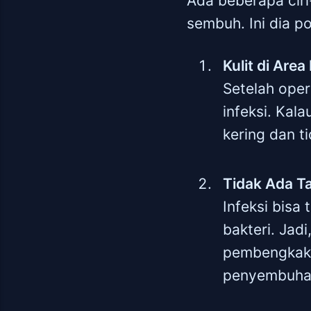
Ada beberapa ciri
sembuh. Ini dia p
Kulit di Are
Setelah oper
infeksi. Kal
kering dan ti
Tidak Ada T
Infeksi bisa
bakteri. Jad
pembengkakan
penyembuhan