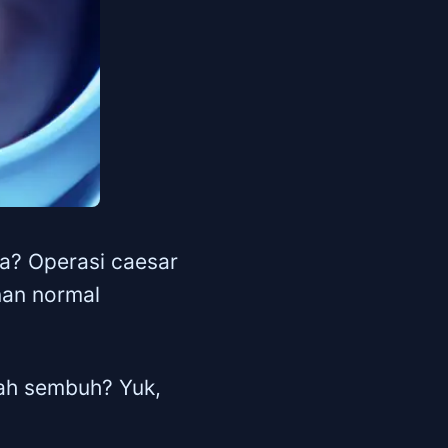
ya? Operasi caesar
nan normal
dah sembuh? Yuk,