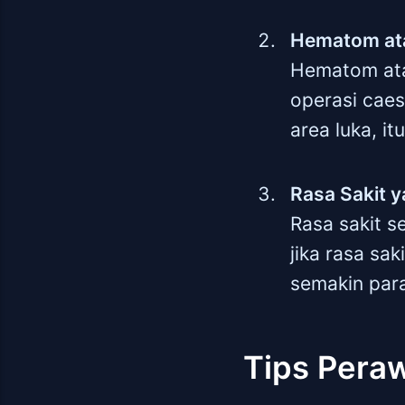
Hematom at
Hematom ata
operasi caes
area luka, i
Rasa Sakit 
Rasa sakit s
jika rasa sa
semakin par
Tips Pera