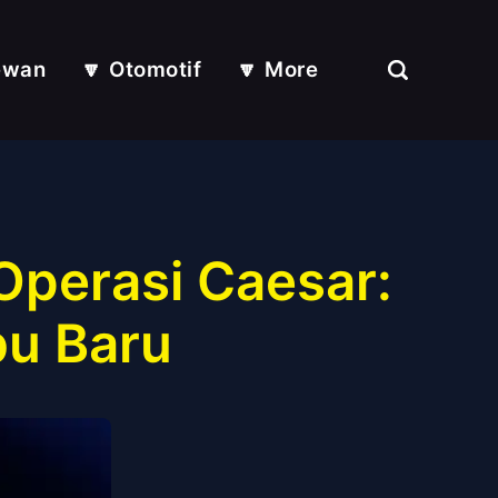
ewan
🔽 Otomotif
🔽 More
Operasi Caesar:
bu Baru