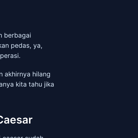
n berbagai
kan pedas, ya,
perasi.
n akhirnya hilang
nya kita tahu jika
Caesar