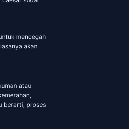
si caesar sudah
n untuk mencegah
 biasanya akan
 kuman atau
 kemerahan,
 berarti, proses