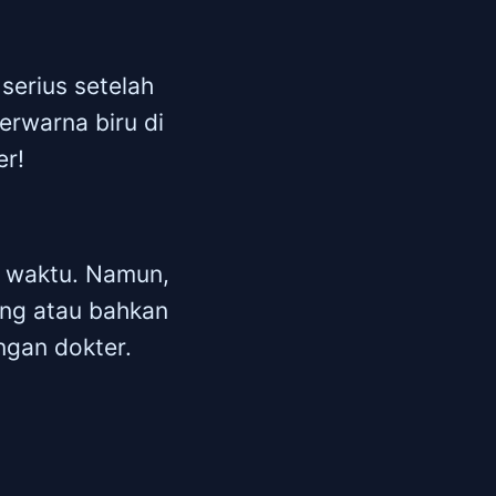
serius setelah
erwarna biru di
er!
a waktu. Namun,
rang atau bahkan
ngan dokter.