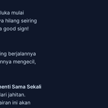
 luka mulai
a hilang seiring
a good sign!
ing berjalannya
annya mengecil,
henti Sama Sekali
ri jahitan.
iran ini akan