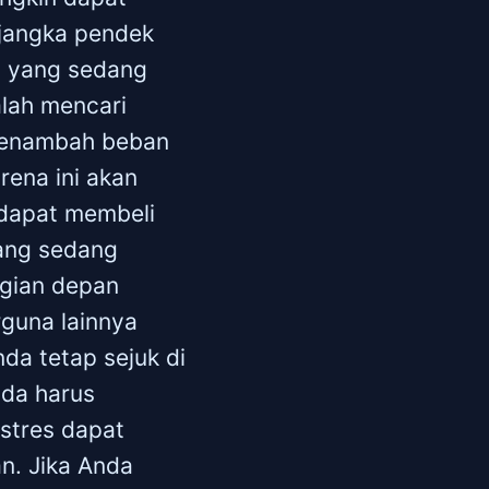
 jangka pendek
a yang sedang
lah mencari
 menambah beban
rena ini akan
 dapat membeli
yang sedang
agian depan
guna lainnya
da tetap sejuk di
nda harus
stres dapat
n. Jika Anda