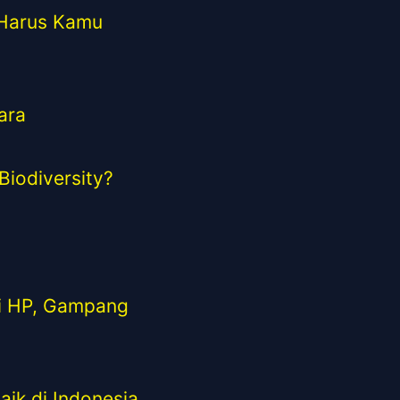
 Harus Kamu
ara
iodiversity?
a
di HP, Gampang
ik di Indonesia