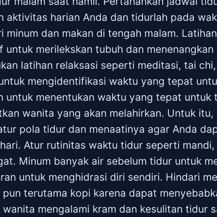
idur malam saat hamil. Pertahankan jadwal tid
 aktivitas harian Anda dan tidurlah pada wa
ari minum dan makan di tengah malam. Latiha
if untuk merilekskan tubuh dan menenangkan p
kan latihan relaksasi seperti meditasi, tai ch
 untuk mengidentifikasi waktu yang tepat untu
h untuk menentukan waktu yang tepat untuk ti
itkan wanita yang akan melahirkan. Untuk itu,
tur pola tidur dan menaatinya agar Anda dap
ri. Atur rutinitas waktu tidur seperti mandi,
ngat. Minum banyak air sebelum tidur untuk 
iran untuk menghidrasi diri sendiri. Hindari 
a pun terutama kopi karena dapat menyebabka
g wanita mengalami kram dan kesulitan tidur s