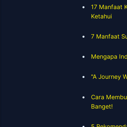
17 Manfaat 
Ketahui
7 Manfaat S
Mengapa Ind
"A Journey W
Cara Membua
Banget!
5 Rekomendas