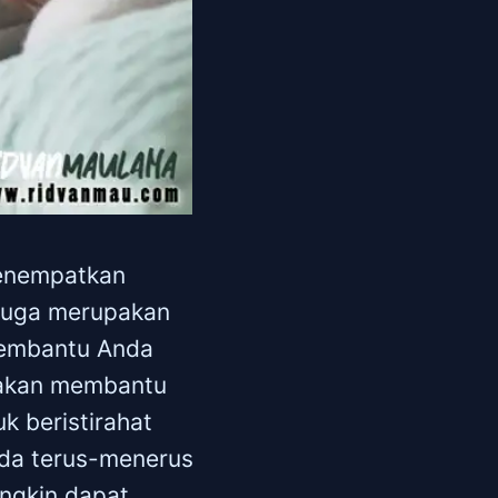
menempatkan
 juga merupakan
membantu Anda
i akan membantu
k beristirahat
nda terus-menerus
ungkin dapat