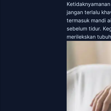
Ketidaknyamanan i
jangan terlalu kh
termasuk mandi a
sebelum tidur. K
merilekskan tubu