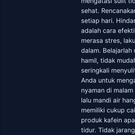
mengatasi sulit t
sehat. Rencanakan
setiap hari. Hind
adalah cara efekt
merasa stres, laku
dalam. Belajarlah
hamil, tidak muda
seringkali menyul
Anda untuk menga
nyaman di malam ha
lalu mandi air ha
memiliki cukup ca
produk kafein ap
tidur. Tidak jaran