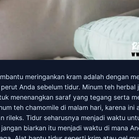
membantu meringankan kram adalah dengan 
 perut Anda sebelum tidur. Minum teh herbal
ntuk menenangkan saraf yang tegang serta 
inum teh chamomile di malam hari, karena in
n rileks. Tidur seharusnya menjadi waktu untu
i jangan biarkan itu menjadi waktu di mana A
aga. Alat bantu tidur seperti krim atau gel m