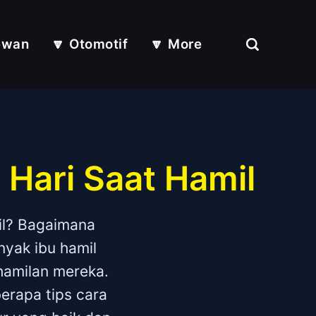
ewan
🔽 Otomotif
🔽 More
Hari Saat Hamil
il? Bagaimana
nyak ibu hamil
hamilan mereka.
berapa tips cara