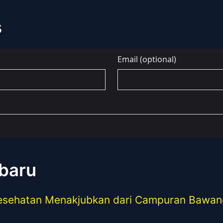
s
rbaru
esehatan Menakjubkan dari Campuran Bawan