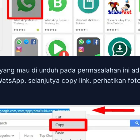
i yang mau di unduh pada permasalahan ini a
tsApp. selanjutya copy link. perhatikan foto