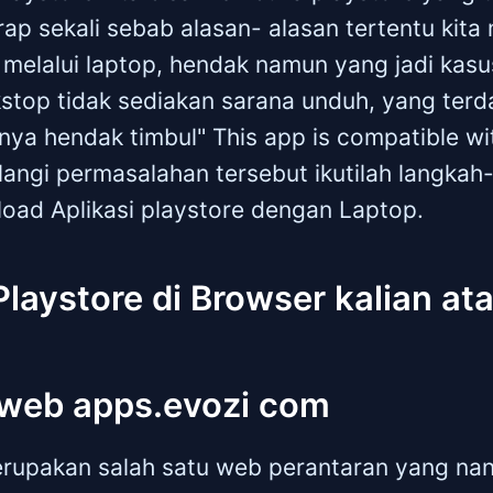
rap sekali sebab alasan- alasan tertentu kita
elalui laptop, hendak namun yang jadi kas
kstop tidak sediakan sarana unduh, yang ter
nya hendak timbul" This app is compatible wit
angi permasalahan tersebut ikutilah langkah
oad Aplikasi playstore dengan Laptop.
Playstore di Browser kalian at
 web apps.evozi com
upakan salah satu web perantaran yang nant