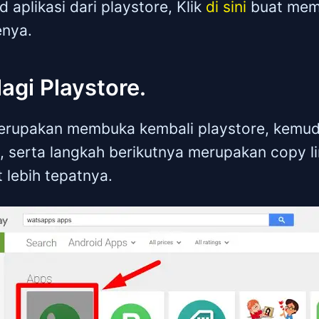
aplikasi dari playstore, Klik
di sini
buat memb
enya.
lagi Playstore.
erupakan membuka kembali playstore, kemudia
, serta langkah berikutnya merupakan copy li
 lebih tepatnya.