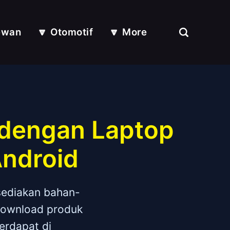
ewan
🔽 Otomotif
🔽 More
 dengan Laptop
Android
sediakan bahan-
ndownload produk
erdapat di