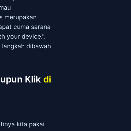
 mau
us merupakan
dapat cuma sarana
h your device.".
- langkah dibawah
aupun Klik
di
inya kita pakai