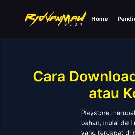
Home
Pendi
Cara Download
atau K
Playstore merupak
bahan, mulai dari
yang terdapat di 