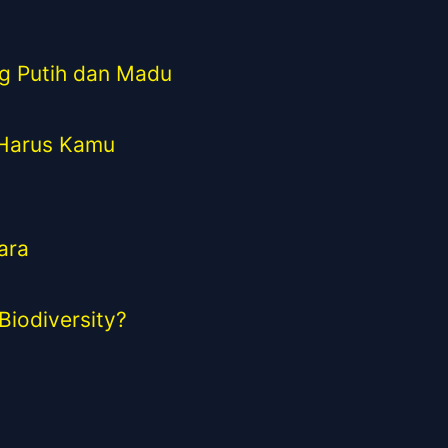
g Putih dan Madu
 Harus Kamu
ara
iodiversity?
a