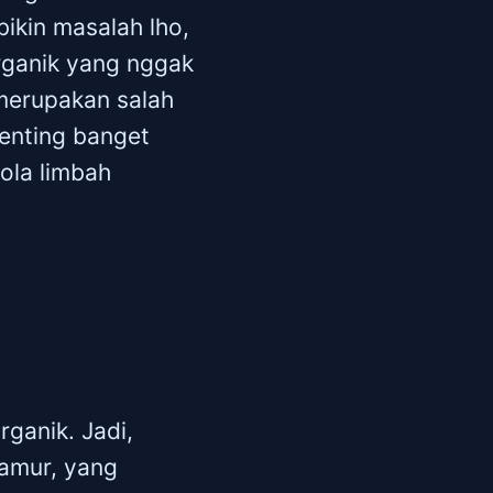
bikin masalah lho,
organik yang nggak
 merupakan salah
enting banget
ola limbah
ganik. Jadi,
jamur, yang