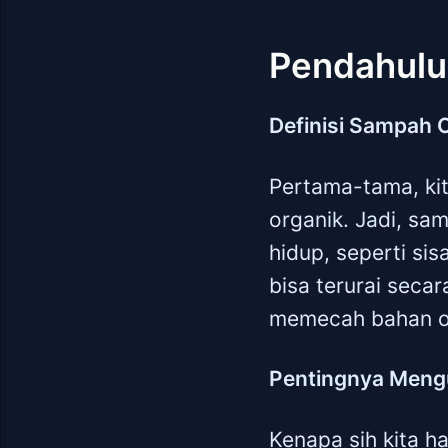
Pendahul
Definisi Sampah 
Pertama-tama, ki
organik. Jadi, sa
hidup, seperti sis
bisa terurai seca
memecah bahan or
Pentingnya Meng
Kenapa sih kita h