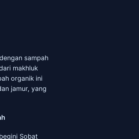
d dengan sampah
dari makhluk
ah organik ini
 dan jamur, yang
ah
begini Sobat