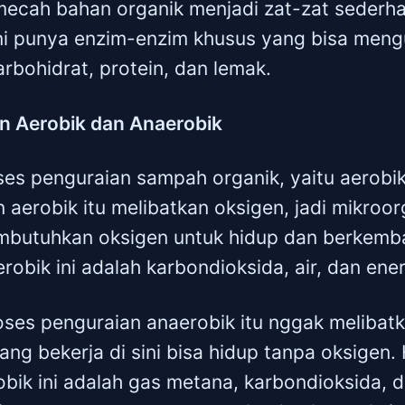
mecah bahan organik menjadi zat-zat sederh
ni punya enzim-enzim khusus yang bisa meng
arbohidrat, protein, dan lemak.
n Aerobik dan Anaerobik
ses penguraian sampah organik, yaitu aerobi
 aerobik itu melibatkan oksigen, jadi mikroo
embutuhkan oksigen untuk hidup dan berkemba
robik ini adalah karbondioksida, air, dan ener
oses penguraian anaerobik itu nggak melibatk
g bekerja di sini bisa hidup tanpa oksigen. H
bik ini adalah gas metana, karbondioksida, d