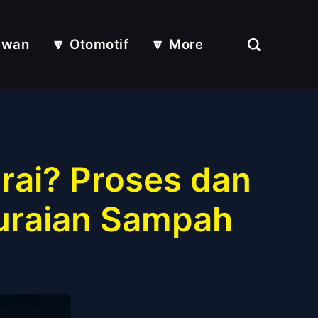
ewan
🔽 Otomotif
🔽 More
rai? Proses dan
uraian Sampah