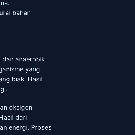
ana.
urai bahan
k dan anaerobik.
rganisme yang
ng biak. Hasil
gi.
an oksigen.
asil dari
an energi. Proses