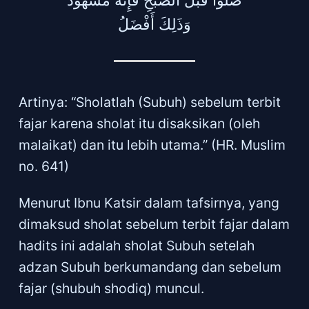
صَلُّوا قَبْلَ الصُّبْحِ فَإِنَّهُ مَشْهُودٌ
وَذَلِكَ أَفْضَلُ
Artinya: “Sholatlah (Subuh) sebelum terbit
fajar karena sholat itu disaksikan (oleh
malaikat) dan itu lebih utama.” (HR. Muslim
no. 641)
Menurut Ibnu Katsir dalam tafsirnya, yang
dimaksud sholat sebelum terbit fajar dalam
hadits ini adalah sholat Subuh setelah
adzan Subuh berkumandang dan sebelum
fajar (shubuh shodiq) muncul.