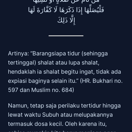
فَلْيُصَلِّهَا إِذَا ذَكَرَهَا لَا كَفَّارَةَ لَهَا
إِلَّا ذَلِكَ
Artinya: “Barangsiapa tidur (sehingga
tertinggal) shalat atau lupa shalat,
hendaklah ia shalat begitu ingat, tidak ada
expiasi baginya selain itu.” (HR. Bukhari no.
597 dan Muslim no. 684)
Namun, tetap saja perilaku tertidur hingga
lewat waktu Subuh atau melupakannya
termasuk dosa kecil. Oleh karena itu,