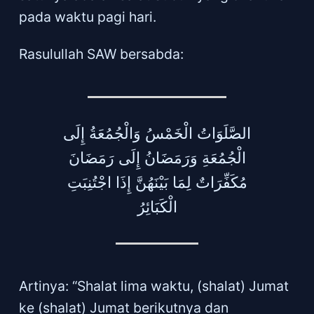
pada waktu pagi hari.
Rasulullah SAW bersabda:
الصَّلَوَاتُ الْخَمْسُ وَالْجُمُعَةُ إِلَى
الْجُمُعَةِ وَرَمَضَانُ إِلَى رَمَضَانَ
مُكَفِّرَاتٌ لِمَا بَيْنَهُنَّ إِذَا اجْتُنِبَتِ
الْكَبَائِرُ
Artinya: “Shalat lima waktu, (shalat) Jumat
ke (shalat) Jumat berikutnya dan