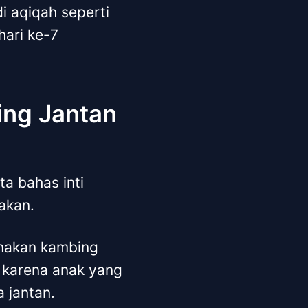
 aqiqah seperti
hari ke-7
ng Jantan
ta bahas inti
akan.
nakan kambing
h karena anak yang
a jantan.