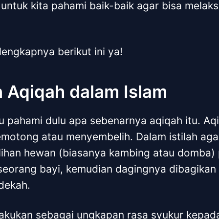
g untuk kita pahami baik-baik agar bisa mela
lengkapnya berikut ini ya!
n Aqiqah dalam Islam
lu pahami dulu apa sebenarnya aqiqah itu. Aq
emotong atau menyembelih. Dalam istilah aga
ihan hewan (biasanya kambing atau domba) 
 seorang bayi, kemudian dagingnya dibagika
dekah.
ilakukan sebagai ungkapan rasa syukur kepad