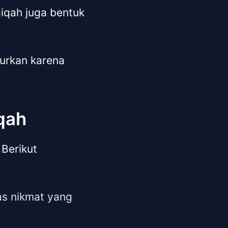
qiqah juga bentuk
jurkan karena
qah
 Berikut
as nikmat yang