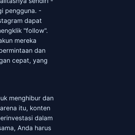
litasnya sendiri -
gi pengguna. -
nstagram dapat
ngklik "follow".
 akun mereka
 permintaan dan
ngan cepat, yang
ntuk menghibur dan
arena itu, konten
berinvestasi dalam
sama, Anda harus