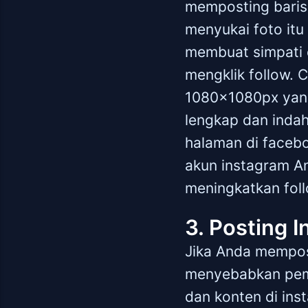
memposting baris 
menyukai foto itu
membuat simpati 
mengklik follow. 
1080x1080px yang
lengkap dan indah
halaman di faceb
akun instagram A
meningkatkan foll
3. Posting I
Jika Anda mempost
menyebabkan pemi
dan konten di inst