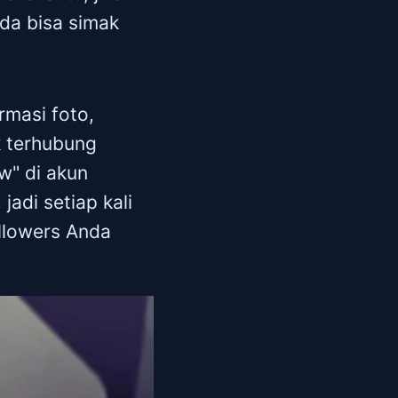
nda bisa simak
rmasi foto,
k terhubung
w" di akun
jadi setiap kali
llowers Anda