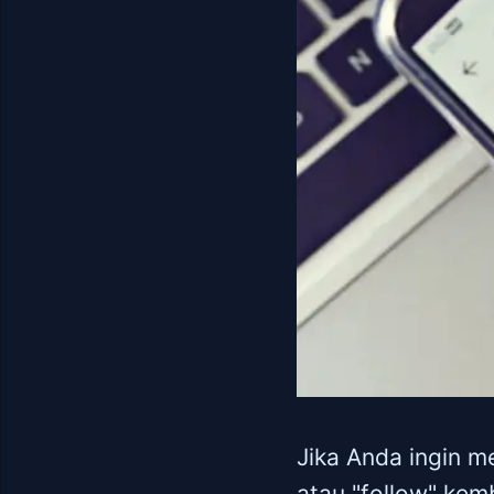
Jika Anda ingin me
atau "follow" kem