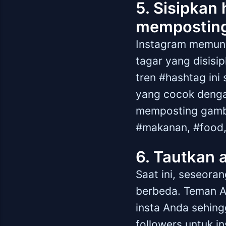
5. Sisipkan
mempostin
Instagram memung
tagar yang disis
tren #hashtag ini
yang cocok denga
memposting gamb
#makanan, #food, 
6. Tautkan a
Saat ini, seseora
berbeda. Teman An
insta Anda sehing
followers untuk i