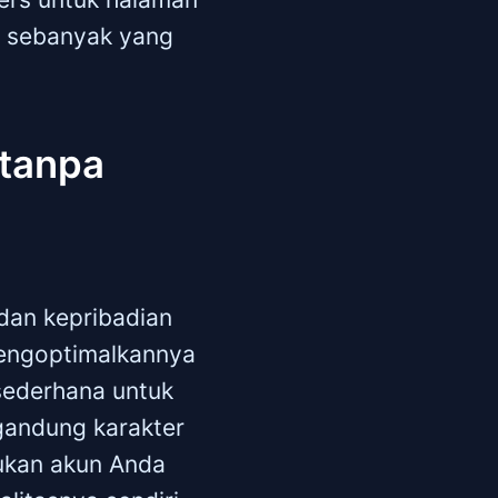
g sebanyak yang
 tanpa
dan kepribadian
mengoptimalkannya
 sederhana untuk
gandung karakter
ukan akun Anda