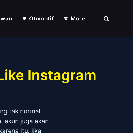
ewan
🔽 Otomotif
🔽 More
Like Instagram
ang tak normal
, akun juga akan
rena itu, jika