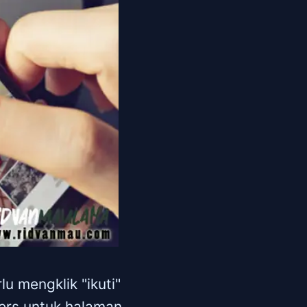
u mengklik "ikuti"
wers untuk halaman